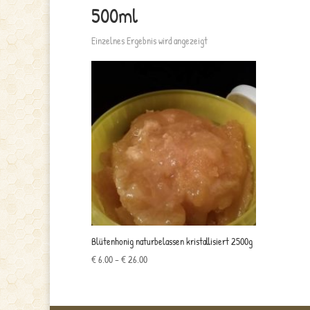
500ml
Einzelnes Ergebnis wird angezeigt
Blütenhonig naturbelassen kristallisiert 2500g
Preisspanne:
€
6.00
–
€
26.00
€ 6.00
bis
€ 26.00