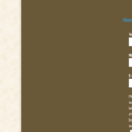
Abon
V
N
E
Mi
si
We
s
Dat
si