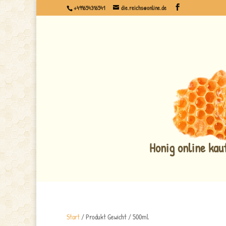
+499654316541
die.reichs@online.de
Honig online kau
Start
/ Produkt Gewicht / 500ml