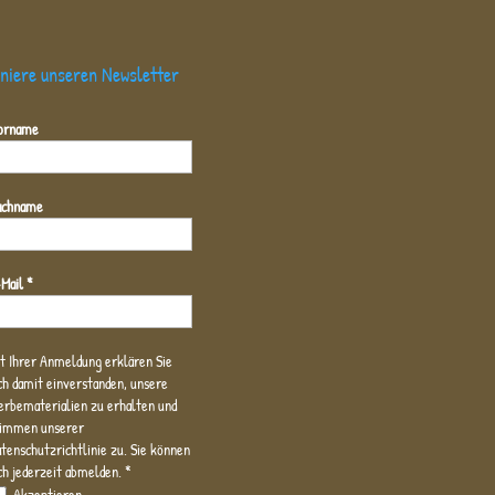
niere unseren Newsletter
orname
achname
-Mail
*
t Ihrer Anmeldung erklären Sie
ch damit einverstanden, unsere
rbematerialien zu erhalten und
timmen unserer
enschutzrichtlinie zu. Sie können
ch jederzeit abmelden.
*
Akzeptieren