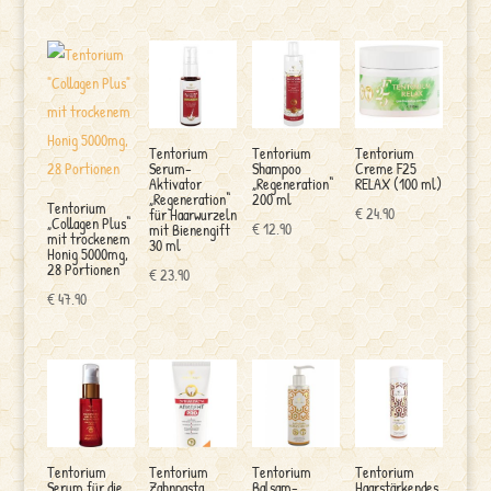
Preis
Preis
war:
ist:
war:
ist:
€ 9.90
€ 4.95.
€ 17.90
€ 15.90.
Tentorium
Tentorium
Tentorium
Serum-
Shampoo
Creme F25
Aktivator
„Regeneration“
RELAX (100 ml)
„Regeneration“
200 ml
Tentorium
€
24.90
für Haarwurzeln
„Collagen Plus“
€
12.90
mit Bienengift
mit trockenem
30 ml
Honig 5000mg,
28 Portionen
€
23.90
€
47.90
Tentorium
Tentorium
Tentorium
Tentorium
Serum für die
Zahnpasta
Balsam-
Haarstärkendes