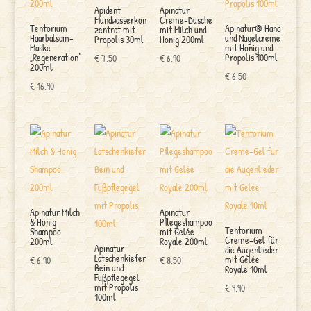
Apident
Apinatur
Mundwasserkon
Creme-Dusche
Tentorium
Apinatur® Hand
zentrat mit
mit Milch und
Haarbalsam-
und Nagelcreme
Propolis 30ml
Honig 200ml
Maske
mit Honig und
„Regeneration“
Propolis 100ml
€
7.50
€
6.90
200ml
€
6.50
€
16.90
Apinatur Milch
Apinatur
& Honig
Pflegeshampoo
Tentorium
Shampoo
mit Gelée
Creme-Gel für
200ml
Royale 200ml
Apinatur
die Augenlieder
Latschenkiefer
mit Gelée
€
6.90
€
8.50
Bein und
Royale 10ml
Fußpflegegel
mit Propolis
€
9.90
100ml