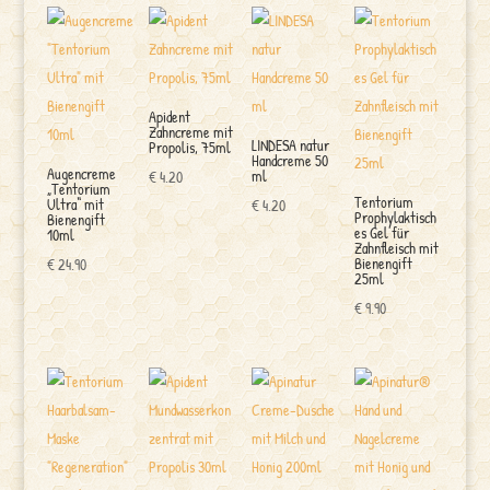
Apident
Zahncreme mit
LINDESA natur
Propolis, 75ml
Handcreme 50
Augencreme
ml
€
4.20
„Tentorium
Tentorium
Ultra“ mit
€
4.20
Prophylaktisch
Bienengift
es Gel für
10ml
Zahnfleisch mit
Bienengift
€
24.90
25ml
€
9.90