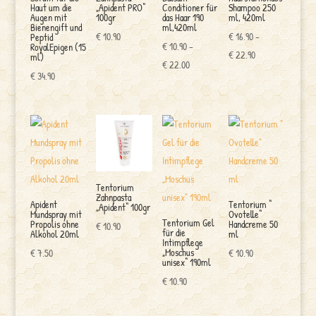
Haut um die
„Apident PRO“
Conditioner für
Shampoo 250
Augen mit
100gr
das Haar 190
ml, 420ml
Bienengift und
ml,420ml
€
10.90
€
16.90
–
Peptid
€
10.90
–
RoyalEpigen (15
Preisspanne:
€
22.90
ml)
Preisspanne:
€
22.00
€ 16.90
€
34.90
€ 10.90
bis
bis
€ 22.90
€ 22.00
Tentorium
Zahnpasta
Apident
Tentorium “
„Apident“ 100gr
Mundspray mit
Ovotelle“
Tentorium Gel
Propolis ohne
Handcreme 50
€
10.90
für die
Alkohol 20ml
ml
Intimpflege
„Moschus
€
7.50
€
10.90
unisex“ 190ml
€
10.90