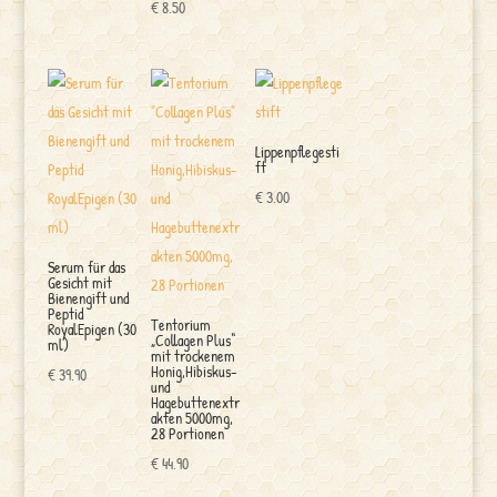
€
8.50
Lippenpflegesti
ft
€
3.00
Serum für das
Gesicht mit
Bienengift und
Peptid
Tentorium
RoyalEpigen (30
„Collagen Plus“
ml)
mit trockenem
Honig,Hibiskus-
€
39.90
und
Hagebuttenextr
akten 5000mg,
28 Portionen
€
44.90