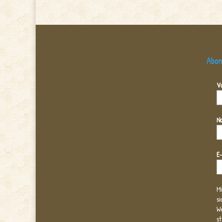
Abon
V
N
E
Mi
si
We
s