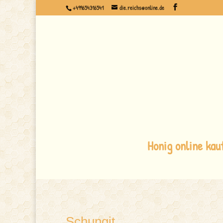
+499654316541
die.reichs@online.de
Honig online kau
Schungit