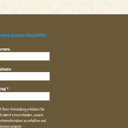
niere unseren Newsletter
orname
achname
-Mail
*
t Ihrer Anmeldung erklären Sie
ch damit einverstanden, unsere
rbematerialien zu erhalten und
timmen unserer