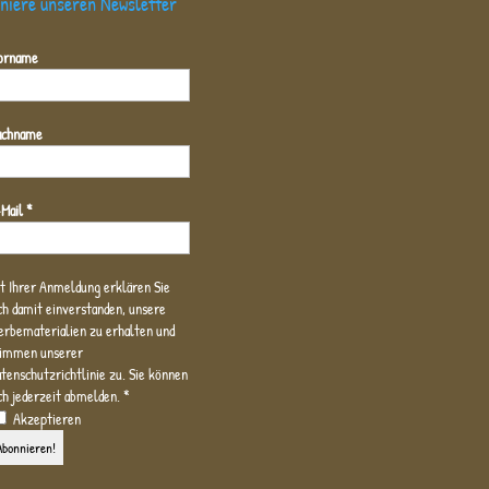
niere unseren Newsletter
orname
achname
-Mail
*
t Ihrer Anmeldung erklären Sie
ch damit einverstanden, unsere
rbematerialien zu erhalten und
timmen unserer
enschutzrichtlinie zu. Sie können
ch jederzeit abmelden.
*
Akzeptieren