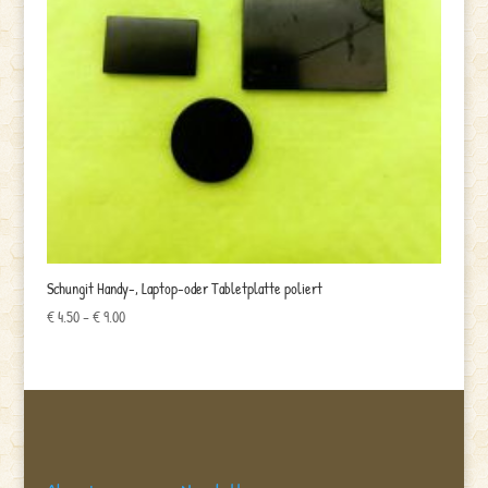
Schungit Handy-, Laptop-oder Tabletplatte poliert
Preisspanne:
€
4.50
–
€
9.00
€ 4.50
bis
€ 9.00