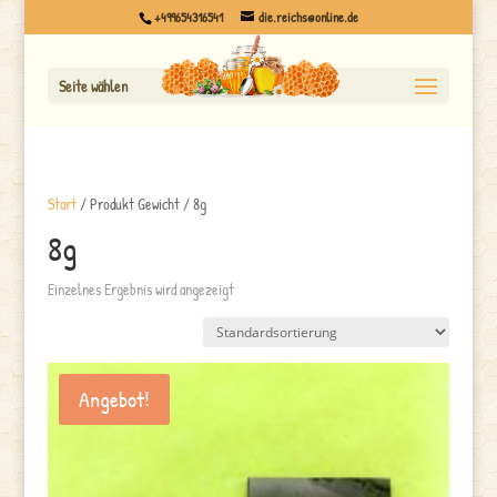
+499654316541
die.reichs@online.de
Seite wählen
Start
/ Produkt Gewicht / 8g
8g
Einzelnes Ergebnis wird angezeigt
Angebot!