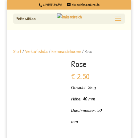
+499654316541
die.reichs@online.de
Seite wählen
Start
/
Verkaufsstelle
/
Bienenwachskerzen
/ Rose
Rose
€
2.50
Gewicht: 35 g
Höhe: 40 mm
Durchmesser: 50
mm