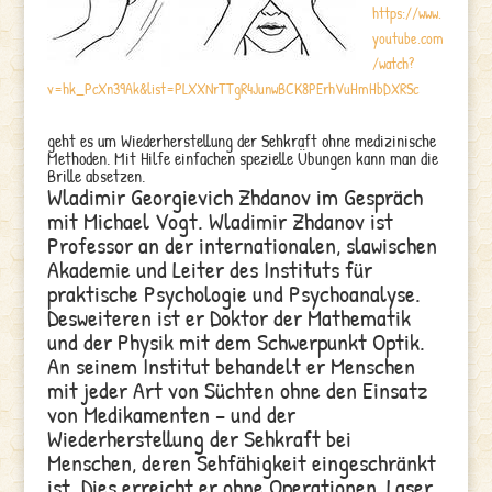
https://www.
youtube.com
/watch?
v=hk_PcXn39Ak&list=PLXXNrTTgR4JunwBCK8PErhVuHmHbDXRSc
geht es um Wiederherstellung der Sehkraft ohne medizinische
Methoden. Mit Hilfe einfachen spezielle Übungen kann man die
Brille absetzen.
Wladimir Georgievich Zhdanov im Gespräch
mit Michael Vogt. Wladimir Zhdanov ist
Professor an der internationalen, slawischen
Akademie und Leiter des Instituts für
praktische Psychologie und Psychoanalyse.
Desweiteren ist er Doktor der Mathematik
und der Physik mit dem Schwerpunkt Optik.
An seinem Institut behandelt er Menschen
mit jeder Art von Süchten ohne den Einsatz
von Medikamenten – und der
Wiederherstellung der Sehkraft bei
Menschen, deren Sehfähigkeit eingeschränkt
ist. Dies erreicht er ohne Operationen, Laser