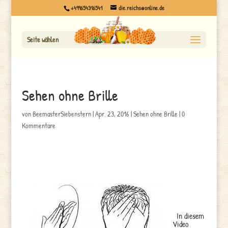
+499654316541
die.reichs@online.de
Seite wählen
Sehen ohne Brille
von
BeemasterSiebenstern
|
Apr. 23, 2016
|
Sehen ohne Brille
|
0
Kommentare
In diesem
Video