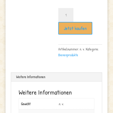
Ringelblumensalbe
mit
Propolis
Jetzt kaufen
10%
Menge
Artikelnummer:
n. v.
Kategorie:
Bienenprodukte
Weitere Informationen
Weitere Informationen
Gewicht
n. v.