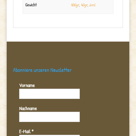
Gewicht
100gr
,
40gr
,
6ml
Abonniere unseren Newsletter
Vorname
Nachname
E-Mail
*