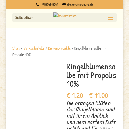
+499654316541
die.reichs@online.de
Seite wählen
Start
/
Verkaufsstelle
/
Bienenprodukte
/ Ringelblumensalbe mit
Propolis 10%
Ringelblumensa
lbe mit Propolis
10%
Preissp
€
1.20
–
€
11.00
€ 1.20
Die orangen Blüten
bis
der Ringelblume sind
€ 11.00
mit ihrem Anblick
und dem zartem Duft
wohltuend für unser