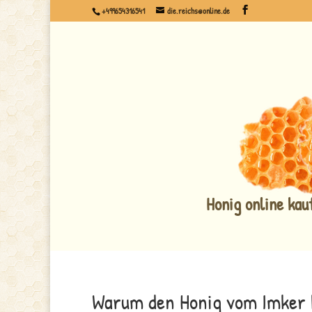
+499654316541
die.reichs@online.de
Honig online kau
Warum den Honig vom Imker 