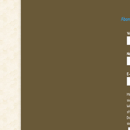
Abon
V
N
E
Mi
si
We
s
Dat
si