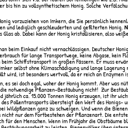
er bis hin zu vollsynthetischem Honig. Solche Verfälschu
Honig vorzuziehen von Imkern, die Sie persönlich kennen
ten und lediglich geschleuderten und gefilterten Honig.
Na
 Glas ab. Dabei kann der Honig kristallisieren, also wei
an beim Einkauf nicht vernachlässigen. Deutscher Honig
erbrauch für lange Transportwege, keine Abgase, kein F
ts beim Schiffstransport in großen Fässern. Er muss erwä
 Imker selbst ohne Klimaschädigung und lange Lagerung
lt wird, ist besonders wertvoll, da er reich an Enzymen i
es sei doch egal, woher der Honig kommt. Aber was nütt
 die notwendige Pflanzen-Bestäubung nicht! Zur Bestäub
d jährlich ca. 15.000 Tonnen Honig erzeugen, ist ihr wi
t des Pollentransports übersteigt den Wert des Honigs-
ei Wildpflanzen ganz zu schweigen. Und wenn die Bienen
 nicht nur dem Fortbestehen der Pflanzenart. Die entst
uch für den Menschen. Wenn im Frühjahr die Obstbäume bl
 Bestäubungsarbeit zu leisten. Bienenvölker überwintern 