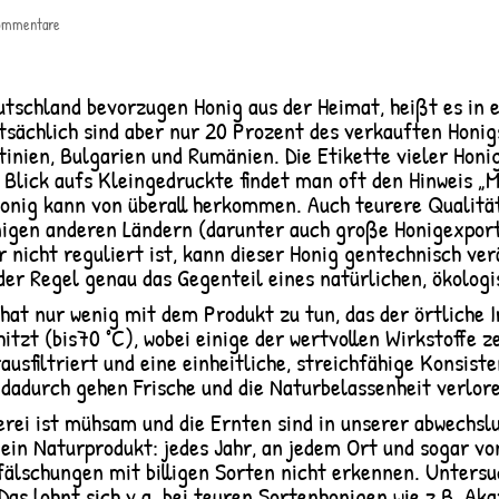
ommentare
tschland bevorzugen Honig aus der Heimat, heißt es in 
sächlich sind aber nur 20 Prozent des verkauften Honigs
tinien, Bulgarien und Rumänien. Die Etikette vieler Hon
Blick aufs Kleingedruckte findet man oft den Hinweis „
Honig kann von überall herkommen. Auch teurere Qualitä
einigen anderen Ländern (darunter auch große Honigexpo
 nicht reguliert ist, kann dieser Honig gentechnisch ve
der Regel genau das Gegenteil eines natürlichen, ökolog
t nur wenig mit dem Produkt zu tun, das der örtliche Im
rhitzt (bis70 °C), wobei einige der wertvollen Wirkstoffe 
usfiltriert und eine einheitliche, streichfähige Konsiste
 dadurch gehen Frische und die Naturbelassenheit verlor
kerei ist mühsam und die Ernten sind in unserer abwechsl
t ein Naturprodukt: jedes Jahr, an jedem Ort und sogar v
älschungen mit billigen Sorten nicht erkennen. Untersu
Das lohnt sich v.a. bei teuren Sortenhonigen wie z.B. A