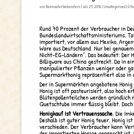
von
BeemasterSiebenstern
|
Juli 21, 2016
|
Uncategorized
|
0 K
Rund 70 Prozent der Verbraucher in Deu
Bundeslandwirtschaftsministeriums. Tat
importiert, vor allem aus Mexiko, Argen
Ware aus Deutschland. Nur bei genauem 
Nicht-EG-Ländern“. Das bedeutet: Der 
Billigware aus China gestreckt. Da in 
manipulierter Pflanzen weniger oder gar
Supermarkthonig repräsentiert also in 
Der in Supermärkten angebotene Honig ha
Honig ist oft pasteurisiert, also hoch e
Blütenpollenteilchen werden gründlich ra
Quetschtube immer flüssig bleibt. Doch
Honigkauf ist Vertrauenssache
. Die Im
Deshalb ist guter Honig teuer. Honig is
verschieden. Der Verbraucher kann Verf
der importierten Honige gepanscht ist. 