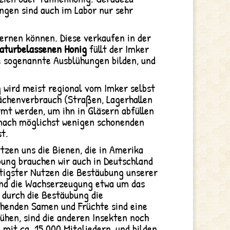
ngen sind auch im Labor nur sehr
lernen können. Diese verkaufen in der
turbelassenen Honig
füllt der Imker
ße sogenannte Ausblühungen bilden, und
 wird meist regional vom Imker selbst
lächenverbrauch (Straßen, Lagerhallen
rmt werden, um ihn in Gläsern abfüllen
 nach möglichst wenigen schonenden
st.
zen uns die Bienen, die in Amerika
ung brauchen wir auch in Deutschland
chtigster Nutzen die Bestäubung unserer
 und die Wachserzeugung etwa um das
 durch die Bestäubung die
ehenden Samen und Früchte sind eine
ühen, sind die anderen Insekten noch
mit ca. 15.000 Mitgliedern, und bilden