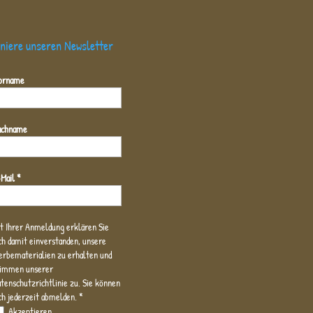
niere unseren Newsletter
orname
achname
-Mail
*
t Ihrer Anmeldung erklären Sie
ch damit einverstanden, unsere
rbematerialien zu erhalten und
timmen unserer
enschutzrichtlinie zu. Sie können
ch jederzeit abmelden.
*
Akzeptieren