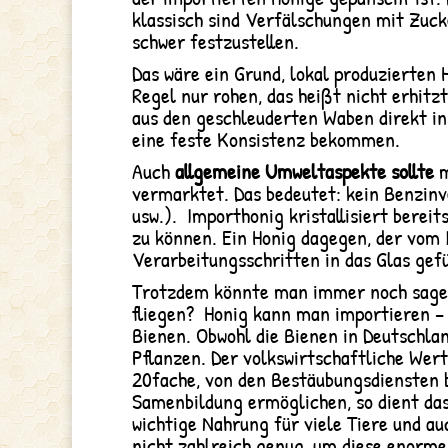
klassisch sind Verfälschungen mit Zuck
schwer festzustellen.
Das wäre ein Grund, lokal produzierten 
Regel nur rohen, das heißt nicht erhitz
aus den geschleuderten Waben direkt ins
eine feste Konsistenz bekommen.
Auch
allgemeine Umweltaspekte sollte
m
vermarktet. Das bedeutet: kein Benzinv
usw.). Importhonig kristallisiert berei
zu können. Ein Honig dagegen, der vom
Verarbeitungsschritten in das Glas gefül
Trotzdem könnte man immer noch sagen, 
fliegen? Honig kann man importieren –
Bienen. Obwohl die Bienen in Deutschlan
Pflanzen. Der volkswirtschaftliche Wer
20fache, von den Bestäubungsdiensten b
Samenbildung ermöglichen, so dient das
wichtige Nahrung für viele Tiere und a
nicht zahlreich genug, um diese enorme