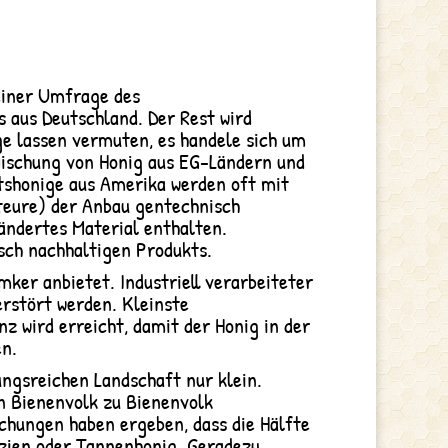
einer Umfrage des
 aus Deutschland. Der Rest wird
ige lassen vermuten, es handele sich um
Mischung von Honig aus EG-Ländern und
tshonige aus Amerika werden oft mit
rteure) der Anbau gentechnisch
rändertes Material enthalten.
isch nachhaltigen Produkts.
ker anbietet. Industriell verarbeiteter
zerstört werden. Kleinste
nz wird erreicht, damit der Honig in der
en.
ungsreichen Landschaft nur klein.
on Bienenvolk zu Bienenvolk
chungen haben ergeben, dass die Hälfte
kazien oder Tannenhonig. Geradezu