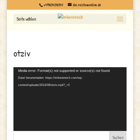
+499654316541
die.reichs@online.de
Seite wählen
otziv
Video-
Media error: Format(s) not supported or source(s) not found
Player
Datei herunterladen: https://imkereireich.com/wp-
content/uploads/2014/09/otziv.mp4?_=2