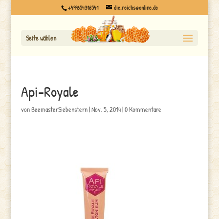
+499654316541
die.reichs@online.de
Seite wählen
Api-Royale
von
BeemasterSiebenstern
|
Nov. 5, 2014
|
0 Kommentare