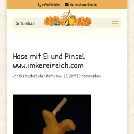
+499654316541
die.reichs@online.de
Seite wählen
Hase mit Ei und Pinsel
www.imkereireich.com
von
BeemasterSiebenstern
|
Nov. 28, 2015
|
0 Kommentare