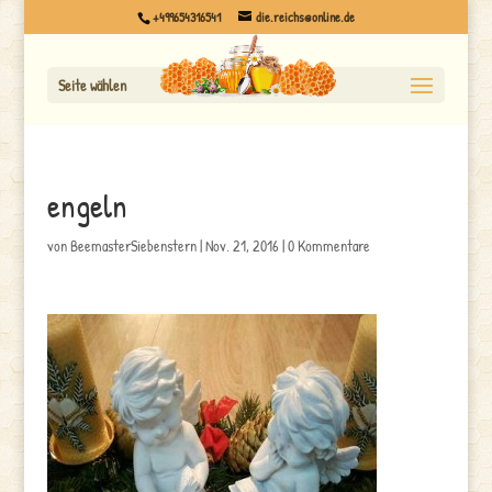
+499654316541
die.reichs@online.de
Seite wählen
engeln
von
BeemasterSiebenstern
|
Nov. 21, 2016
|
0 Kommentare