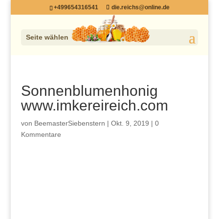
+499654316541
die.reichs@online.de
Seite wählen
Sonnenblumenhonig
www.imkereireich.com
von
BeemasterSiebenstern
|
Okt. 9, 2019
|
0
Kommentare