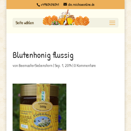
+499654316541
die.reichs@online.de
Seite wählen
Blutenhonig flussig
von
BeemasterSiebenstern
|
Sep. 1, 2014
|
0 Kommentare