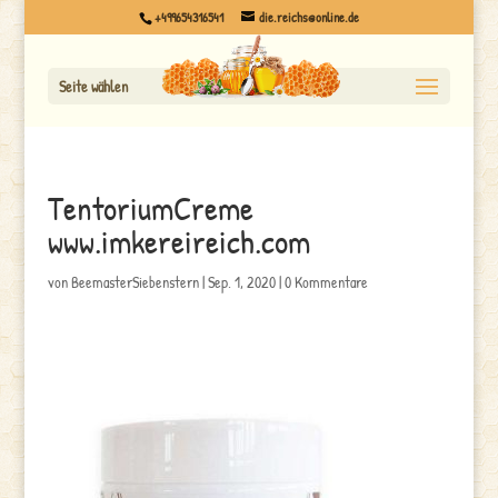
+499654316541
die.reichs@online.de
Seite wählen
TentoriumCreme
www.imkereireich.com
von
BeemasterSiebenstern
|
Sep. 1, 2020
|
0 Kommentare