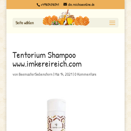
+499654316541
die.reichs@online.de
Seite wählen
Tentorium Shampoo
www.imkereireich.com
von
BeemasterSiebenstern
|
Mai 14, 2021
|
0 Kommentare