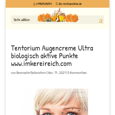
+499654316541
die.reichs@online.de
Seite wählen
Tentorium Augencreme Ultra
biologisch aktive Punkte
www.imkereireich.com
von
BeemasterSiebenstern
|
Nov. 17, 2021
|
0 Kommentare