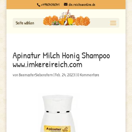
+499654316541
die.reichs@online.de
Seite wählen
Apinatur Milch Honig Shampoo
www.imkereireich.com
von
BeemasterSiebenstern
|
Feb. 24, 2023
|
0 Kommentare