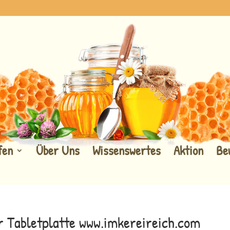
fen
Über Uns
Wissenswertes
Aktion
Be
r Tabletplatte www.imkereireich.com