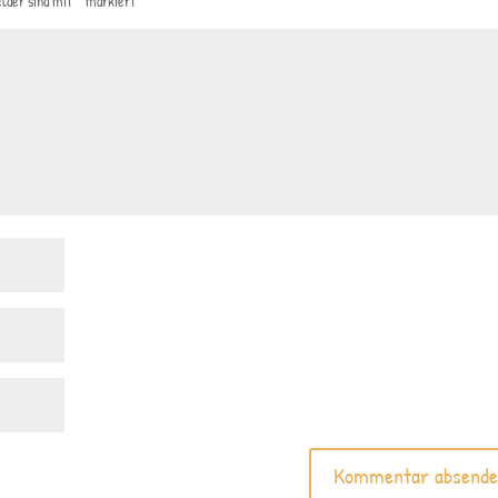
elder sind mit
*
markiert