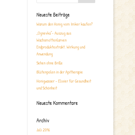
Neueste Beiträge
Warum den Honig vom Imker kaufen?
„Ognevka“- Auszug aus
Wachsmottenlarven
Endproduktextrakt. Wirkung und
Anwendung
Sehen ohne Brille
Blütenpolen in der Apitherapie
Honigwasser – Elixier für Gesundheit
und Schönheit
Neueste Kommentare
Archiv
Juli 2016