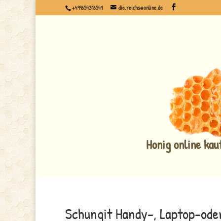
+499654316541
die.reichs@online.de
Honig online kau
Schungit Handy-, Laptop-ode