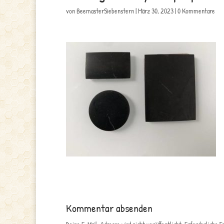
von
BeemasterSiebenstern
|
März 30, 2023
|
0 Kommentare
Kommentar absenden