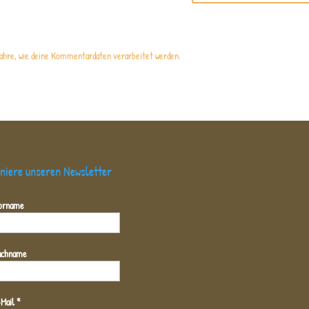
ahre, wie deine Kommentardaten verarbeitet werden.
niere unseren Newsletter
orname
achname
-Mail
*