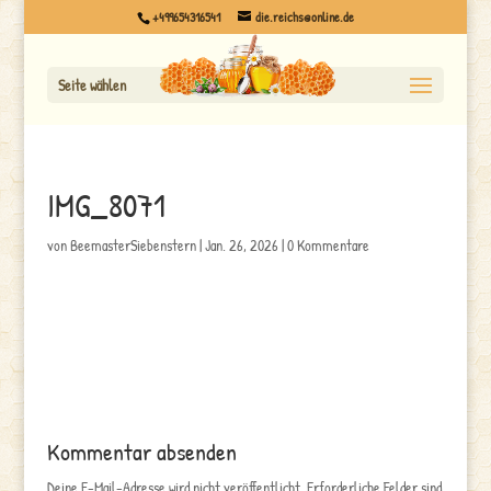
+499654316541
die.reichs@online.de
Seite wählen
IMG_8071
von
BeemasterSiebenstern
|
Jan. 26, 2026
|
0 Kommentare
Kommentar absenden
Deine E-Mail-Adresse wird nicht veröffentlicht.
Erforderliche Felder sind