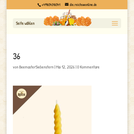
+499654316541
die.reichs@online.de
Seite wählen
36
von
BeemasterSiebenstern
|
Mai 12, 2026
|
0 Kommentare