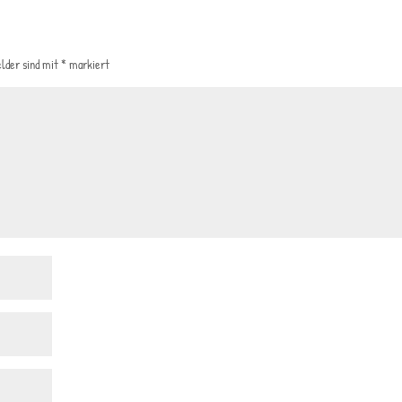
elder sind mit
*
markiert