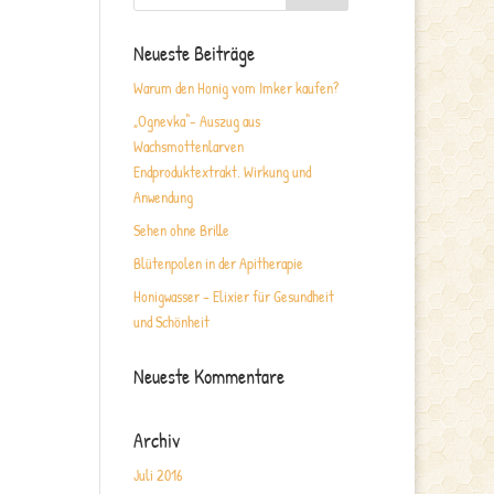
Neueste Beiträge
Warum den Honig vom Imker kaufen?
„Ognevka“- Auszug aus
Wachsmottenlarven
Endproduktextrakt. Wirkung und
Anwendung
Sehen ohne Brille
Blütenpolen in der Apitherapie
Honigwasser – Elixier für Gesundheit
und Schönheit
Neueste Kommentare
Archiv
Juli 2016