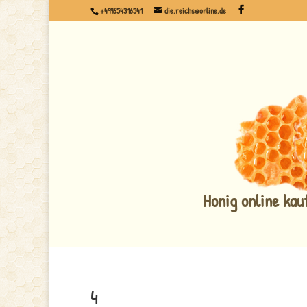
+499654316541
die.reichs@online.de
Honig online kau
4