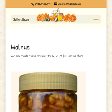
+499654316541
die.reichs@online.de
Seite wählen
Walnus
von
BeemasterSiebenstern
|
Mai 12, 2026
|
0 Kommentare